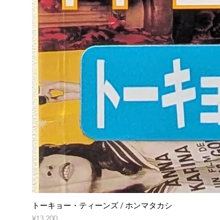
トーキョー・ティーンズ / ホンマタカシ
Price
¥13,200