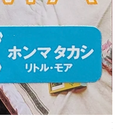
平凡パンチ
Price
¥6,600