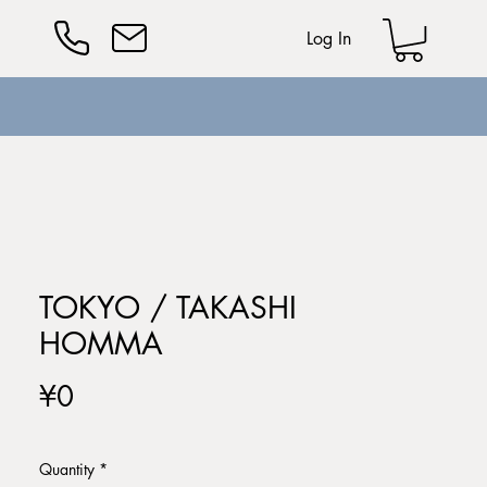
Log In
TOKYO / TAKASHI
HOMMA
Price
¥0
Quantity
*