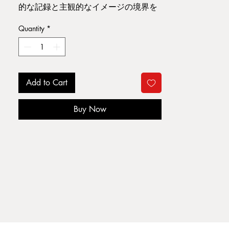
的な記録と主観的なイメージの境界を
問いかける Sterne（星）の作品集。
Quantity
*
Book Information : 25.5 x 37.7 x 2 cm
, Hardboard
Publisher : Morel Books Published year :
2013
Add to Cart
Condition : シュリンク未開封 (一部破
Buy Now
れあり。）
E2
ジャンル: 写真
当店ではThomas Ruffの写真集を強化買
取しております。