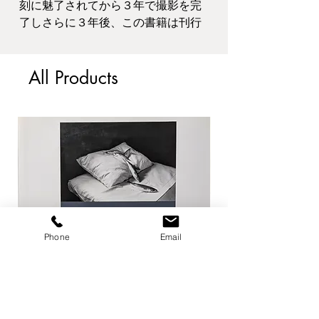
刻に魅了されてから３年で撮影を完
了しさらに３年後、この書籍は刊行
されている。
その永き間、ブラッサイはピカソの
All Products
彫刻を眺め、撮影をし、なにを感
じ、考えただろうか。
1949,
250mm x 320mm
本の状態:表紙、裏表紙に傷みや傷、
見開きページに鉛筆書き込み、その
他、経年程度
Phone
Email