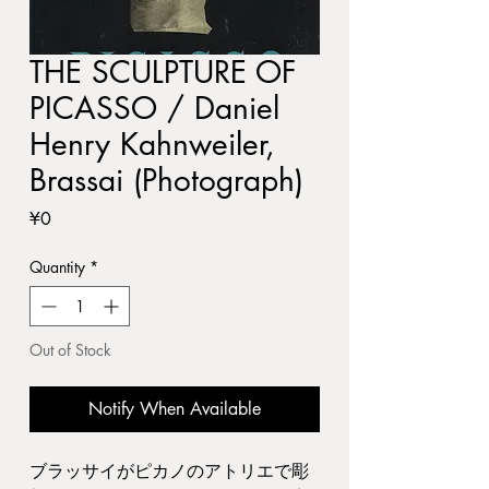
THE SCULPTURE OF
PICASSO / Daniel
Henry Kahnweiler,
Brassai (Photograph)
Price
¥0
Quantity
*
Out of Stock
Notify When Available
ブラッサイがピカノのアトリエで彫