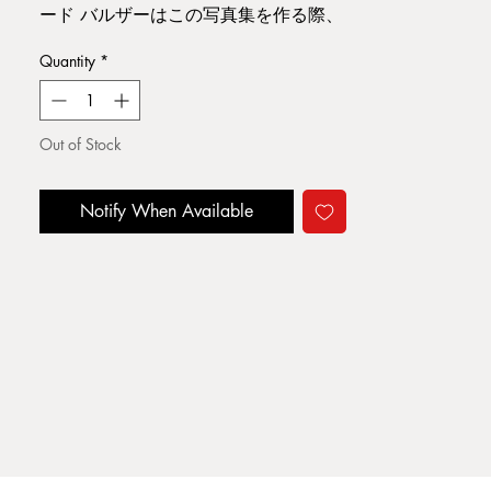
ード バルザーはこの写真集を作る際、
ブラック・コミュニティ主催者、関係
Quantity
*
者に58時間に及ぶインタヴュー取材を
行ったそうである。
Out of Stock
本のサイズ:25×19.4cm ,120pages,
SoftCover
GROSSMAN PUBLISHERS 1972年
Notify When Available
本の状態:表紙にスレ、傷み、裏表紙左
下大きく折れ跡。ページ内部は経年程
度。