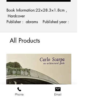
Book Information:22×28.3×1.8cm ,
Hardcover
Publisher : abrams Published year :
2008
Condition :経年並
All Products
C1
ジャンル: 写真
当店ではRichard Kernの写真集を強化
買取しております。
Phone
Email