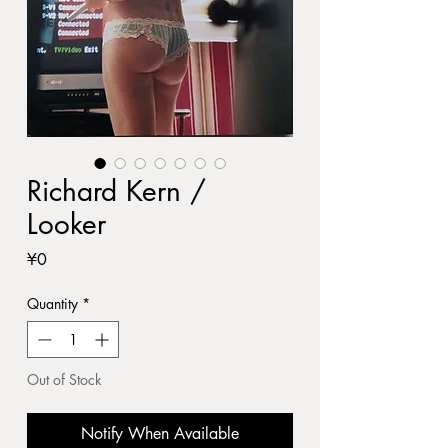
Richard Kern /
Looker
Price
¥0
Quantity
*
Out of Stock
Notify When Available