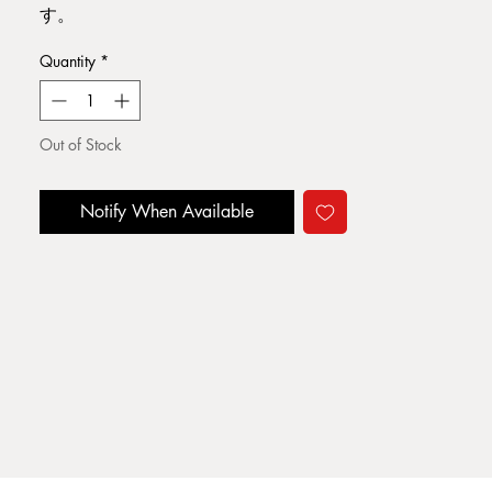
す。
ユニテ・ダビタシオン屋上にある保育
Quantity
*
所に通う子供達の姿がとても可愛い。
優れたビジュアルが多く、写真集の様
でもあります。
Out of Stock
本のサイズ:19.5×20cm 87pages ,
HardCover
Notify When Available
本の状態:表紙、角傷み、ヤケ。ページ
内部は良好と言えます。