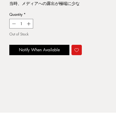
当時、メディアへの露出が極端に少な
かったマルジェラへの貴重なインタビ
Quantity
*
ューやヴィジュアルを収録。
Book Information : 21 x 29.7 1 cm ,
Out of Stock
Softcover
Publisher : INFAS Published year : 1998
Notify When Available
Condition : 小ヤケ・スレ汚れ。その他
経年並
A3
ジャンル:
ファッション
当店ではMartin Margielaの作品集を強
化買取しております。