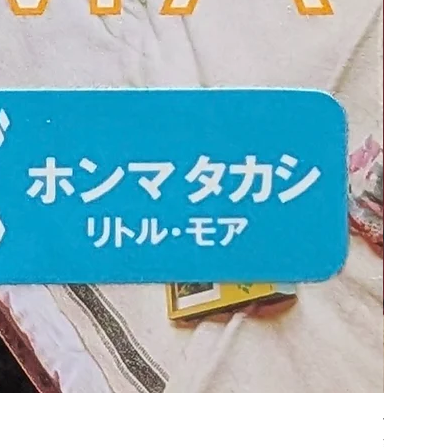
平凡パンチ
Price
¥6,600