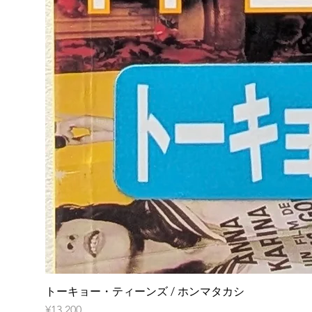
トーキョー・ティーンズ / ホンマタカシ
Price
¥13,200