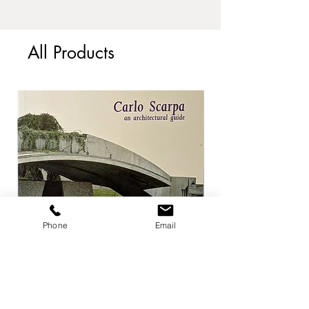
こちらの商品はダストカバーを新し
くコピーして付け替えております。
よって発行時のダストカバーとは異
All Products
なります。
状態は経年劣化程度 ヤケなどがあ
りますが中身は比較的良好です。
Phone
Email
Carlo Scarpa an architectural guide
Herzog & de Meuro