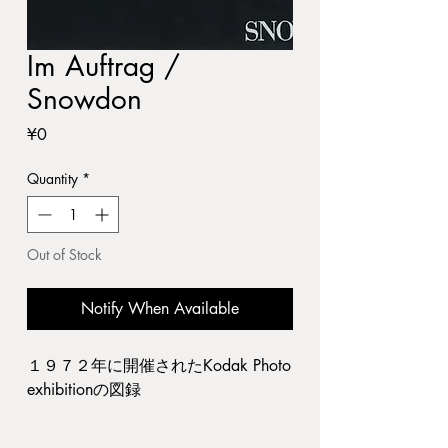
Im Auftrag /
Snowdon
Price
¥0
Quantity
*
Out of Stock
Notify When Available
１９７２年に開催されたKodak Photo
exhibitionの図録
Publishing : Manesse-Verlag, 1972