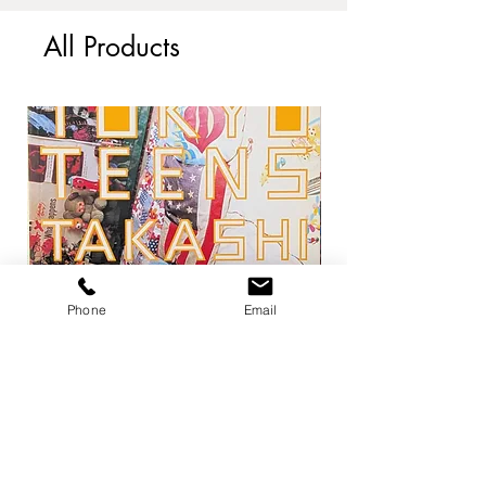
134page 26×30.5cm
本の状態: ダストジャケットなし、カ
All Products
ヴァーに汚れ 他、古書としては良
好。
Phone
Email
トーキョー・ティーンズ / ホンマタカ
平凡パンチ 増刊 大橋歩
シ
1971
Price
Price
¥13,200
¥6,600