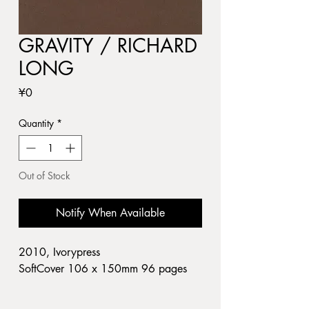
GRAVITY / RICHARD
LONG
Price
¥0
Quantity
*
Out of Stock
Notify When Available
2010, Ivorypress
SoftCover 106 x 150mm 96 pages
本の状態：新刊