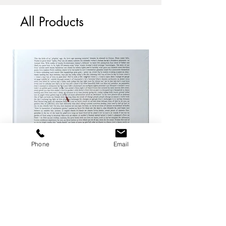
All Products
Phone
Email
ザ ハートランド / マーク・ボスウィ
not in fashion / Mark
ック
Price
¥24,200
Price
¥8,800