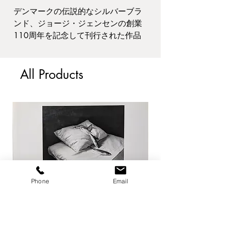
デンマークの伝説的なシルバーブラ
ンド、ジョージ・ジェンセンの創業
110周年を記念して刊行された作品
集。
Book Information : 28.7 x
All Products
36.5 x 2.8 cm , Hardcover
Publisher : Rizzoli Published year :
2014
Condition : 小ヤケ・スレ汚れ。縁・
角僅かに痛み。その他経年並
B3
Phone
Email
ジャンル:
ファッション
当店ではGeorg Jensenの作品集を強
化買取しております。