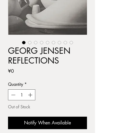
GEORG JENSEN
REFLECTIONS
Price
¥0
Quantity
*
Out of Stock
Notify When Available