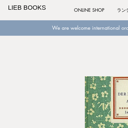
LIEB BOOKS
ONLINE SHOP
ラン
We are welcome international ord