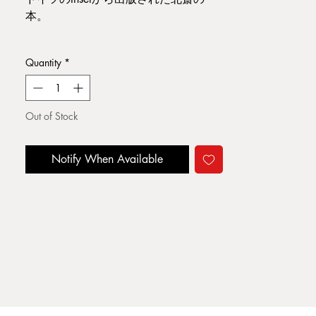
本。
本の状態：ヤケはございますが、古書
Quantity
*
としては経年変化程度で良好
1956 48pages,
18.5×12.3
Out of Stock
Notify When Available