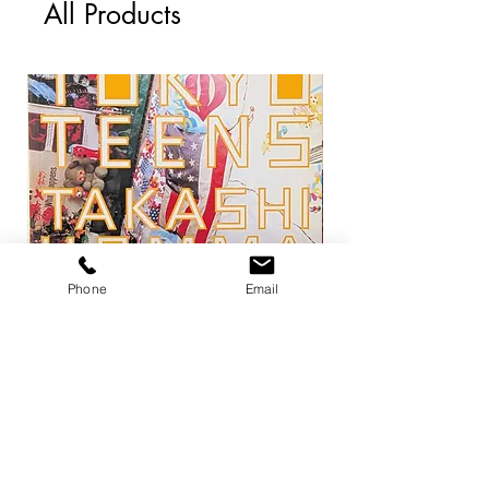
All Products
Phone
Email
トーキョー・ティーンズ / ホンマタカ
平凡パンチ 増刊 大橋歩
シ
1971
Price
Price
¥13,200
¥6,600