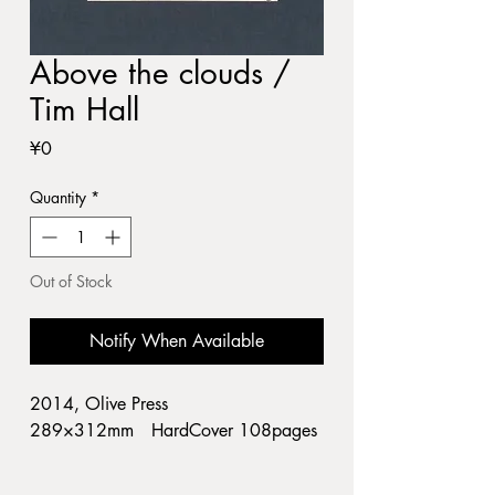
Above the clouds /
Tim Hall
Price
¥0
Quantity
*
Out of Stock
Notify When Available
2014, Olive Press
289×312mm HardCover 108pages
本の状態：新刊