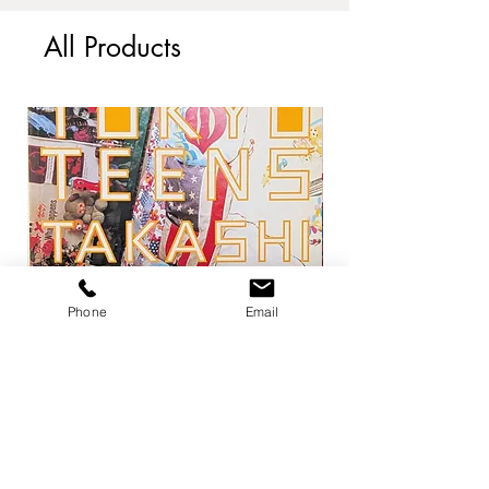
All Products
Phone
Email
トーキョー・ティーンズ / ホンマタカ
平凡パンチ 増刊 大橋歩
シ
1971
Price
Price
¥13,200
¥6,600