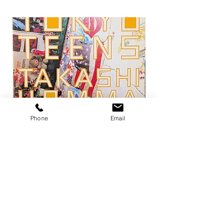
Phone
Email
トーキョー・ティーンズ / ホンマタカ
平凡パンチ 増刊 大橋歩
シ
1971
Price
Price
¥13,200
¥6,600
Out of Stock