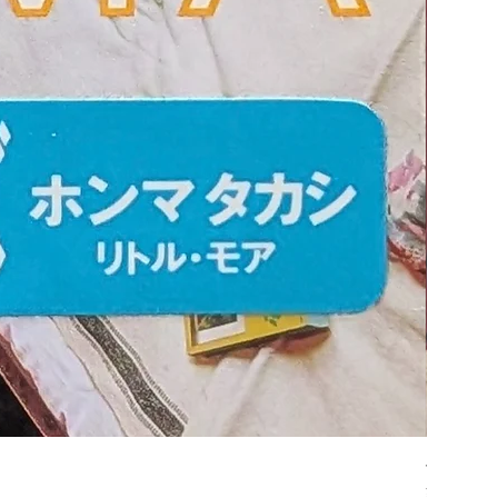
平凡パンチ
Price
¥6,600