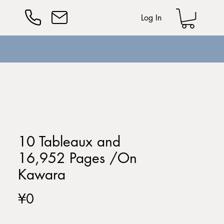
Log In
10 Tableaux and
16,952 Pages /On
Kawara
Price
¥0