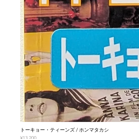
トーキョー・ティーンズ / ホンマタカシ
Price
¥13,200