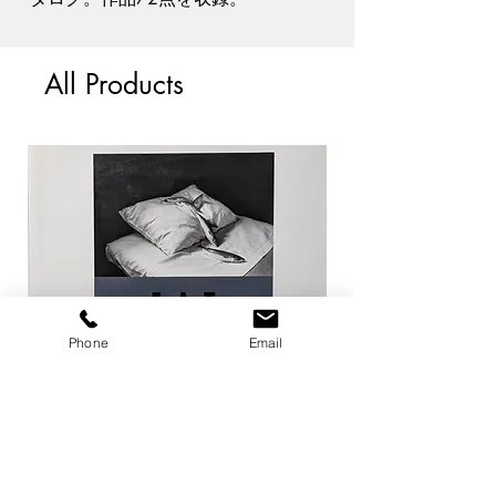
ヴィルヘルム・ハンマースホイ 国
立西洋美術館 2008年
All Products
ハードカバー 198ページ サイズ:
300×230mm
本の状態は良好です。
Phone
Email
EAT / 今道子
Life Goes On / Kyoji 