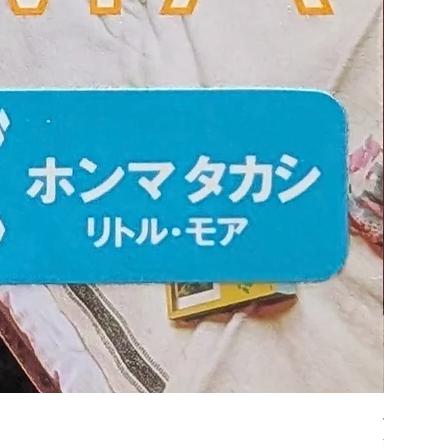
平凡パンチ
Price
¥6,600