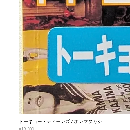
トーキョー・ティーンズ / ホンマタカシ
Price
¥13,200