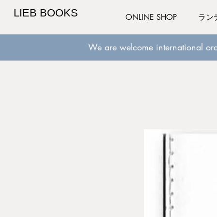
LIEB BOOKS
ONLINE SHOP
ラン
We are welcome international ord